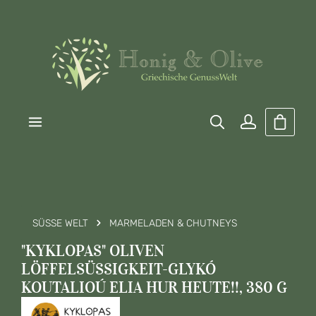
Zum Hauptinhalt springen
Warenk
SÜSSE WELT
MARMELADEN & CHUTNEYS
"KYKLOPAS" OLIVEN
LÖFFELSÜSSIGKEIT-GLYKÓ K
OUTALIOÚ ELIA HUR HEUTE!!, 380 G