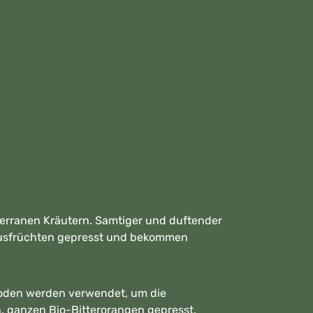
terranen Kräutern. Samtiger und duftender
trusfrüchten gepresst und bekommen
hoden werden verwendet, um die
en, ganzen Bio-Bitterorangen gepresst.