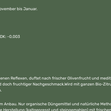
 November bis Januar.
/ DK: -0,003
nen Reflexen, duftet nach frischer Olivenfrucht und medi
nd doch fruchtiger Nachgeschmack.Wird mit ganzen Bio-Zi
a.
chem Anbau. Nur organische Düngemittel und natürliche Met
lle Herstellung (kaltgepresst und steingemahlen) mit frisch