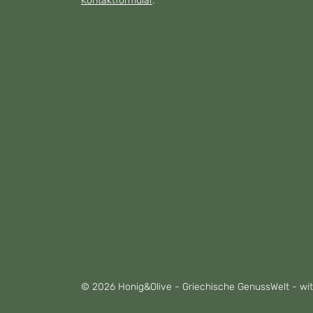
Kontaktformular
.
© 2026 Honig&Olive - Griechische GenussWelt - wi