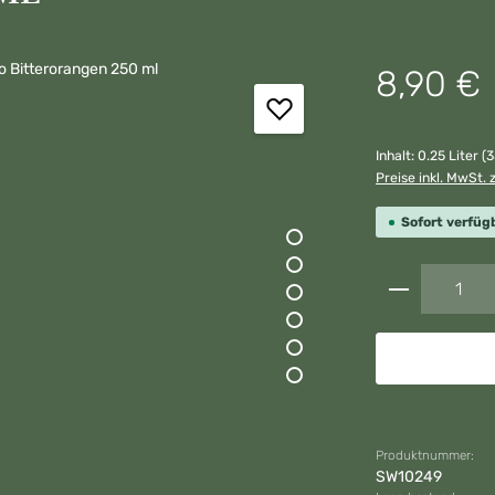
Regulärer Preis:
8,90 €
Inhalt:
0.25 Liter
(3
Preise inkl. MwSt. 
Sofort verfügb
Produkt A
Produktnummer:
SW10249