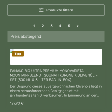
Produkte filtern
Seite
Seite
Seite
Seite
Seite
1
2
3
4
5
Tipp
PAMAKO BIO ULTRA PREMIUM MONOVARIETAL-
MOUNTAIN/BLEND TSOUNATI KORONEIKIOLIVENÖL –
SET (500 ML & 3 LITER BAG-IN-BOX)
Der Ursprung dieses außergewöhnlichen Olivenöls liegt in
einem herausfordernden Gebirgsgebiet mit
jahrhundertealten Olivenbäumen. In Erinnerung an den
Rat der Großväter – „Respektiert die Bäume und sie
Regulärer Preis:
129,90 €
werden euch mit ihren Früchten reichlich belohnen“ –
entsteht hier ein Olivenöl von höchster Qualität mit