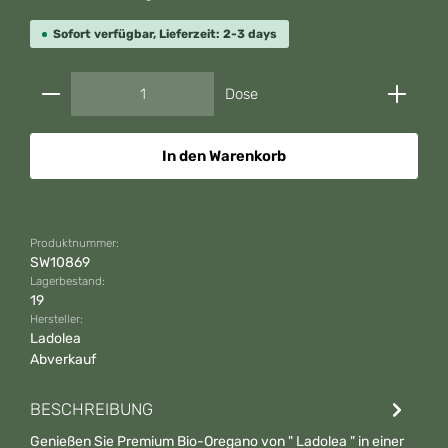
Sofort verfügbar, Lieferzeit: 2-3 days
Produkt Anzahl: Gib den gewünschten Wert ein od
Dose
In den Warenkorb
Produktnummer:
SW10869
Lagerbestand:
19
Hersteller:
Ladolea
Abverkauf
BESCHREIBUNG
Genießen Sie Premium Bio-Oregano von " Ladolea " in einer