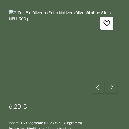
Bildergalerie überspringen
Regulärer Preis:
6,20 €
Inhalt:
0.3 Kilogramm
(20,67 € / 1 Kilogramm)
Preise inkl. MwSt. zzgl. Versandkosten