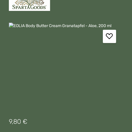
Bildergalerie überspringen
Regulärer Preis:
9,80 €