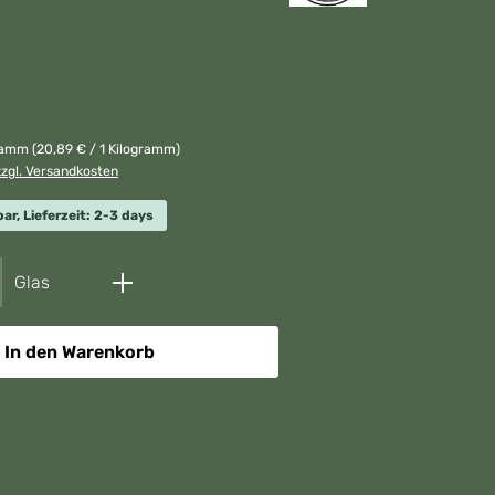
gramm
(20,89 € / 1 Kilogramm)
zzgl. Versandkosten
ar, Lieferzeit: 2-3 days
nzahl: Gib den gewünschten Wert ein ode
Glas
In den Warenkorb