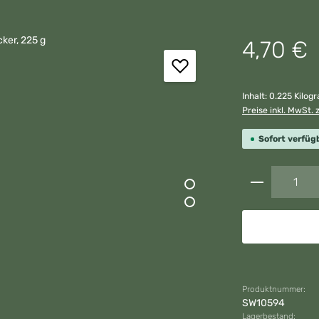
Regulärer Preis:
4,70 €
Inhalt:
0.225 Kilo
Preise inkl. MwSt. 
Sofort verfügb
Produkt A
Produktnummer:
SW10594
Lagerbestand: