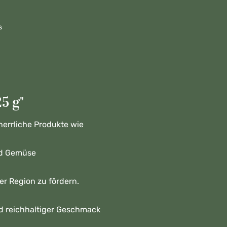
s
5 g"
 herrliche Produkte wie
und Gemüse
er Region zu fördern.
d reichhaltiger Geschmack