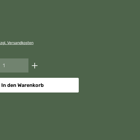
zzgl. Versandkosten
nzahl: Gib den gewünschten Wert ein ode
In den Warenkorb