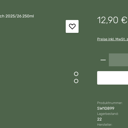
Regulärer Preis:
12,90 €
Preise inkl. MwSt. 
Produkt A
Produktnummer:
SW10899
Lagerbestand:
22
Hersteller: