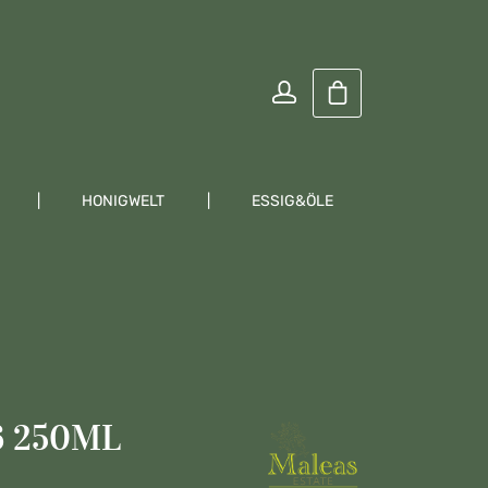
Warenkorb enthält
HONIGWELT
ESSIG&ÖLE
KRÄUTER
6 250ML