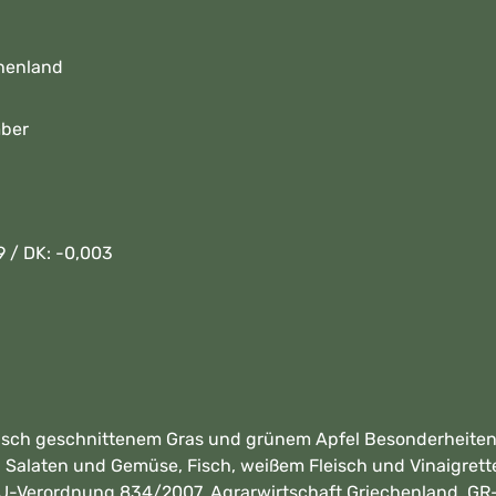
chenland
mber
9 / DK: -0,003
risch geschnittenem Gras und grünem Apfel Besonderheiten: Ka
, Salaten und Gemüse, Fisch, weißem Fleisch und Vinaigrett
äß EU-Verordnung 834/2007, Agrarwirtschaft Griechenland, 