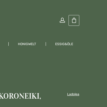
Warenkorb enthält
HONIGWELT
ESSIG&ÖLE
KRÄUTER
KORONEIKI,
Ladolea