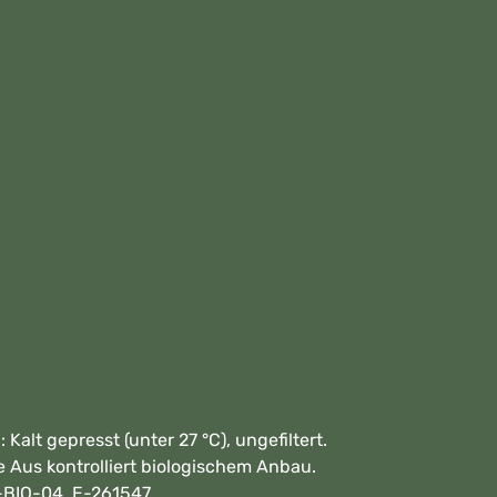
lt gepresst (unter 27 °C), ungefiltert.
e Aus kontrolliert biologischem Anbau.
GR-BIO-04 E-261547