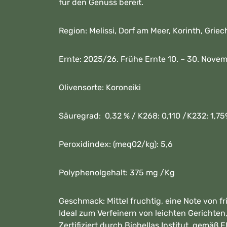
für den Genuss bereit.
Region: Melissi, Dorf am Meer, Korinth, Grie
Ernte: 2025/26. Frühe Ernte 10. – 30. Nove
Olivensorte: Koroneiki
Säuregrad: 0,32 % / K268: 0,110 /K232: 1,75
Peroxidindex: (meq02/kg): 5,6
Polyphenolgehalt: 375 mg /Kg
Geschmack: Mittel fruchtig, eine Note von f
Ideal zum Verfeinern von leichten Gerichten
Zertifiziert durch Biohellas Institut, gem