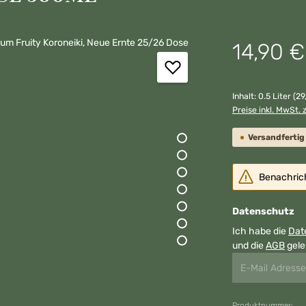
Regulärer Preis:
14,90 €
Inhalt:
0.5 Liter
(29
Preise inkl. MwSt. 
Versandfertig 
Benachricht
Datenschutz
Ich habe die
Dat
und die
AGB
gele
Produktnummer: