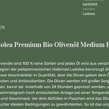
SW10909
Hersteller:
Ladolea
EN
olea Premium Bio Olivenöl Medium F
nöle sind 100 % reine Sorten und jedes Öl wird aus versch
egion der peloponnesischen Halbinsel.Ladolea bevorzugt die
 zwar beschränkter in Quantität, aber die Oliven geben dem 
len und Antioxidantien. Die Oliven werden mit großer Sorgf
en, bevor sie innerhalb von 24 Stunden gepresst werden, u
 technologisch hoch entwickelten Anlage bei einer Temperatur
nd Geschmack. Vor dem Abfüllen in Flaschen wird das Oliven
nter idealen Bedingungen zu gewährleisten. So ist das ungef