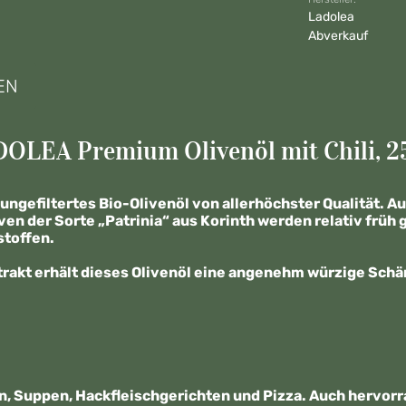
Ladolea
Abverkauf
EN
OLEA Premium Olivenöl mit Chili, 2
n ungefiltertes Bio-Olivenöl von allerhöchster Qualität.
liven der Sorte „Patrinia“ aus Korinth werden relativ frü
stoffen.
trakt erhält dieses Olivenöl eine angenehm würzige Schär
, Suppen, Hackfleischgerichten und Pizza. Auch hervorr