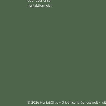
Oder über unser
Kontaktformular
.
© 2026 Honig&Olive - Griechische GenussWelt - wi