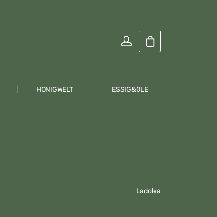
Warenkorb enthält
HONIGWELT
ESSIG&ÖLE
KRÄUTER
Ladolea