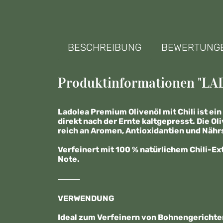
BESCHREIBUNG
BEWERTUNG
Produktinformationen "LAD
Ladolea Premium Olivenöl mit Chili ist ei
direkt nach der Ernte kaltgepresst. Die O
reich an Aromen, Antioxidantien und Nähr
Verfeinert mit 100 % natürlichem Chili-Ex
Note.
⸻
VERWENDUNG
Ideal zum Verfeinern von Bohnengerichten