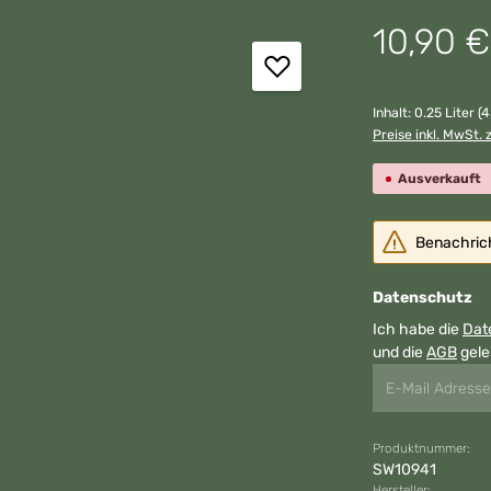
Regulärer Preis:
10,90 €
Inhalt:
0.25 Liter
(4
Preise inkl. MwSt. 
Ausverkauft
Benachricht
Datenschutz
Ich habe die
Dat
und die
AGB
gele
Produktnummer:
SW10941
Hersteller: