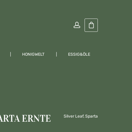
Warenkorb enthält
HONIGWELT
ESSIG&ÖLE
KRÄUTER
ARTA ERNTE
Silver Leaf, Sparta