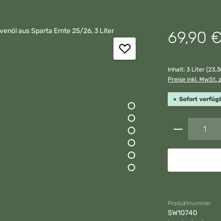
Regulärer Preis:
69,90 
Inhalt:
3 Liter
(23,3
Preise inkl. MwSt. 
Sofort verfügb
Produkt A
Produktnummer:
SW10740