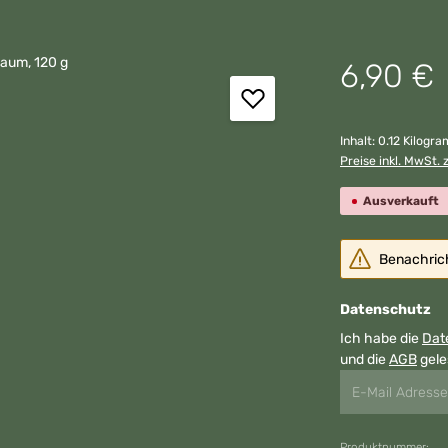
Regulärer Preis:
6,90 €
Inhalt:
0.12 Kilogr
Preise inkl. MwSt. 
Ausverkauft
Benachricht
Datenschutz
Ich habe die
Dat
und die
AGB
gele
Produktnummer: