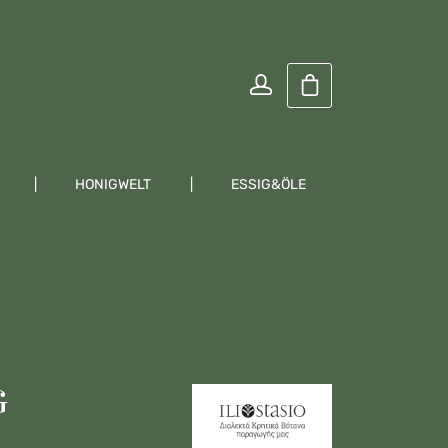
Warenkorb enthält
HONIGWELT
ESSIG&ÖLE
KRÄUTER
G