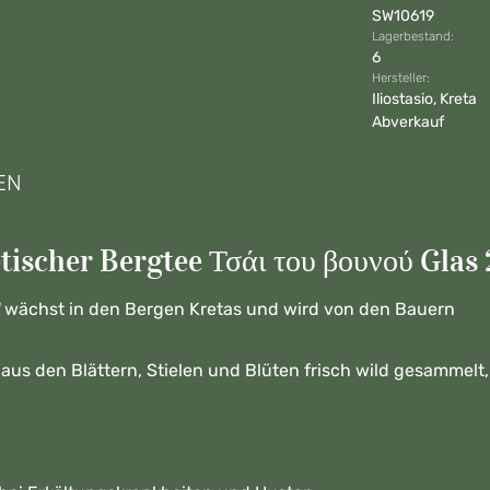
SW10619
Lagerbestand:
6
Hersteller:
Iliostasio, Kreta
Abverkauf
EN
ischer Bergtee Τσάι του βουνού Glas 
"
wächst in den Bergen Kretas und wird von den Bauern
 aus den Blättern, Stielen und Blüten frisch
wild gesammelt