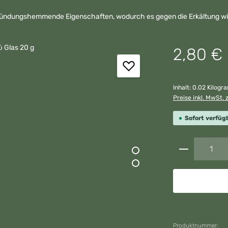
tzündungshemmende Eigenschaften, wodurch es gegen die Erkältung wir
Regulärer Preis:
2,80 €
Inhalt:
0.02 Kilog
Preise inkl. MwSt. 
Sofort verfügb
Produkt A
Produktnummer: