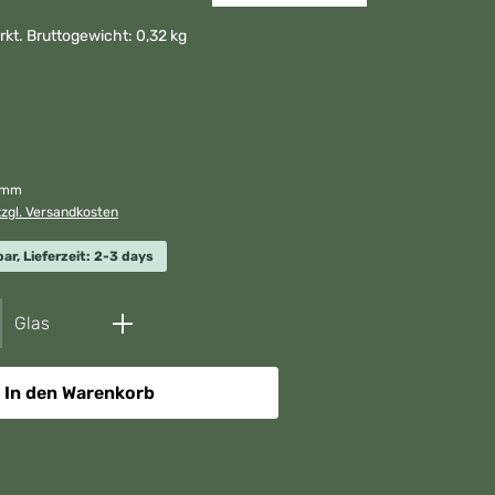
kt. Bruttogewicht: 0,32 kg
ramm
zzgl. Versandkosten
ar, Lieferzeit: 2-3 days
nzahl: Gib den gewünschten Wert ein ode
Glas
In den Warenkorb