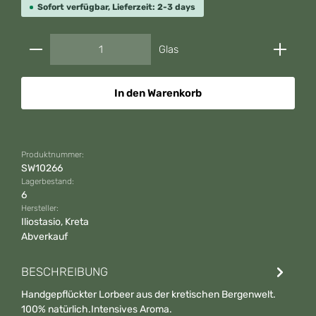
Sofort verfügbar, Lieferzeit: 2-3 days
Produkt Anzahl: Gib den gewünschten Wert ein od
Glas
In den Warenkorb
Produktnummer:
SW10266
Lagerbestand:
6
Hersteller:
Iliostasio, Kreta
Abverkauf
BESCHREIBUNG
Handgepflückter Lorbeer aus der kretischen Bergenwelt.
100% natürlich.Intensives Aroma.