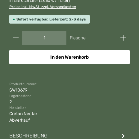
Inhalt:
0.25 Liter
(23,60 € / 1 Liter)
Preise inkl. MwSt. zzgl. Versandkosten
Sofort verfügbar, Lieferzeit: 2-3 days
Produkt Anzahl: Gib den gewünschten Wert ein od
Flasche
In den Warenkorb
Produktnummer:
SW10679
Lagerbestand:
2
Hersteller:
Cretan Nectar
Abverkauf
BESCHREIBUNG