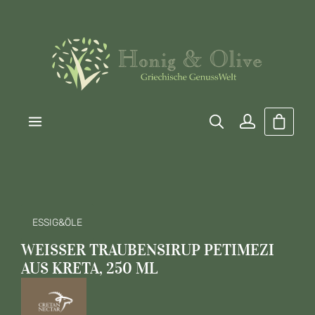
Zum Hauptinhalt springen
Warenk
ESSIG&ÖLE
WEISSER TRAUBENSIRUP PETIMEZI A
US KRETA, 250 ML