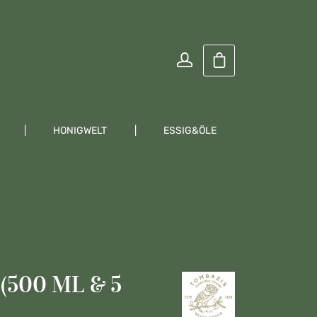
Warenkorb enthält
HONIGWELT
ESSIG&ÖLE
KRÄUTER
500 ML & 5