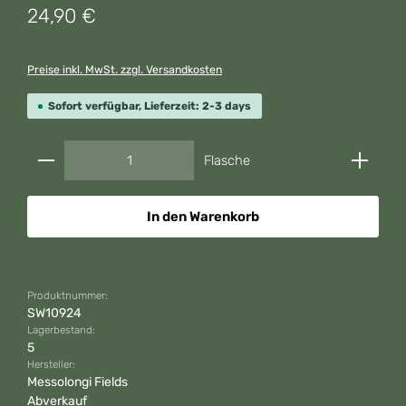
Regulärer Preis:
24,90 €
Preise inkl. MwSt. zzgl. Versandkosten
Sofort verfügbar, Lieferzeit: 2-3 days
Produkt Anzahl: Gib den gewünschten Wert ein od
Flasche
In den Warenkorb
Produktnummer:
SW10924
Lagerbestand:
5
Hersteller:
Messolongi Fields
Abverkauf