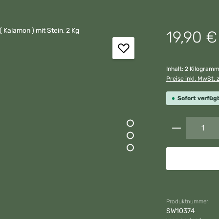
Regulärer Preis:
19,90 €
Inhalt:
2 Kilogram
Preise inkl. MwSt. 
Sofort verfügb
Produkt A
Produktnummer:
SW10374