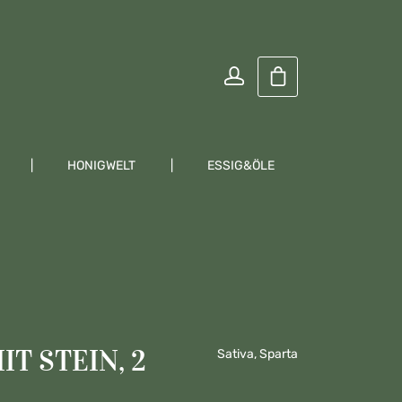
Warenkorb enthält
HONIGWELT
ESSIG&ÖLE
KRÄUTER
T STEIN, 2
Sativa, Sparta