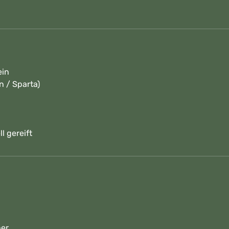
ein
n / Sparta)
l gereift
ber