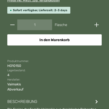
Preise inkl. MwSt. zzgl. Versandkosten
Sofort verfügbar, Lieferzeit: 2-3 days
Produkt Anzahl: Gib den gewünschten Wert ein od
Flasche
In den Warenkorb
Produktnummer:
HO10150
Lagerbestand:
4
Hersteller:
Vaimakis
Abverkauf
BESCHREIBUNG