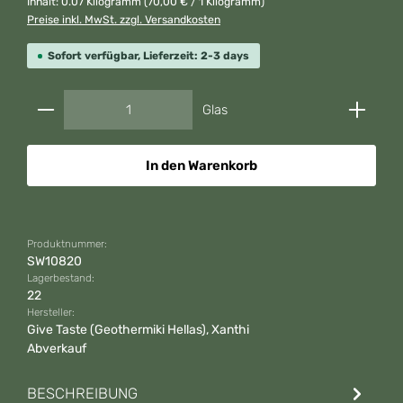
Inhalt:
0.07 Kilogramm
(70,00 € / 1 Kilogramm)
Preise inkl. MwSt. zzgl. Versandkosten
Sofort verfügbar, Lieferzeit: 2-3 days
Produkt Anzahl: Gib den gewünschten Wert ein od
Glas
In den Warenkorb
Produktnummer:
SW10820
Lagerbestand:
22
Hersteller:
Give Taste (Geothermiki Hellas), Xanthi
Abverkauf
BESCHREIBUNG