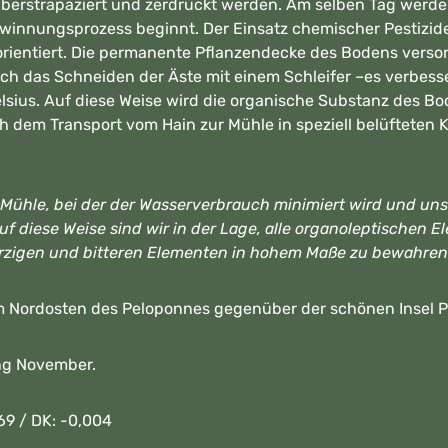
 überstrapaziert und zerdrückt werden. Am selben Tag werd
ewinnungsprozess beginnt. Der Einsatz chemischer Pestizide 
rientiert. Die permanente Pflanzendecke des Bodens versor
h das Schneiden der Äste mit einem Schleifer –es verbesse
elsius. Auf diese Weise wird die organische Substanz des B
h dem Transport vom Hain zur Mühle in speziell belüfteten
ühle, bei der der Wasserverbrauch minimiert wird und unser
uf diese Weise sind wir in der Lage, alle organoleptischen
ürzigen und bitteren Elementen in hohem Maße zu bewahren
im Nordosten des Peloponnes gegenüber der schönen Insel 
ng November.
69 / DK: -0,004