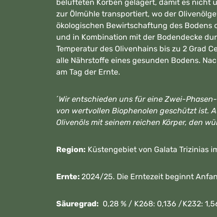
belüfteten Körben gelagert, damit es nicht
zur Ölmühle transportiert, wo der Olivenölg
ökologischen Bewirtschaftung des Bodens o
und in Kombination mit der Bodendecke durc
Temperatur des Olivenhains bis zu 2 Grad C
alle Nährstoffe eines gesunden Bodens. Nac
am Tag der Ernte.
´
Wir entschieden uns für eine Zwei-Phasen-M
von wertvollen Biophenolen geschützt ist. A
Olivenöls mit seinem reichen Körper, den w
Region:
Küstengebiet von Galata Trizinias 
Ernte:
2024/25. Die Erntezeit beginnt Anfa
Säuregrad:
0,28 % / K268: 0,136 /K232: 1,5