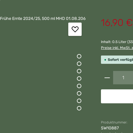
Verkaufspreis:
16,90 €
Inhalt:
0.5 Liter
(33
Preise inkl. MwSt. 
Sofort verfügb
Produkt A
Produktnummer:
SW10887